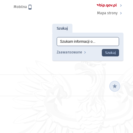
Wersja
Mobilna
Mapa strony
Szukaj
Tutaj wpisz szukaną frazę:
Wyszukiwanie
Zaawansowane