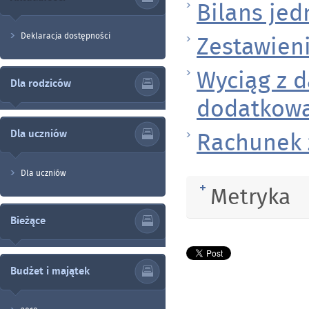
Bilans jed
Deklaracja dostępności
Zestawien
Wyciąg z d
Dla rodziców
dodatkow
Rachunek z
Dla uczniów
Dla uczniów
Metryka
Rozwiń
Bieżące
Budżet i majątek