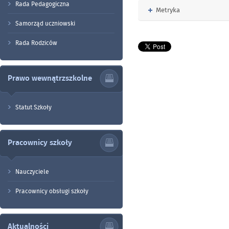
Rada Pedagogiczna
Rozwiń
Metryka
Samorząd uczniowski
Rada Rodziców
Prawo wewnątrzszkolne
Statut Szkoły
Pracownicy szkoły
Nauczyciele
Pracownicy obsługi szkoły
Aktualności