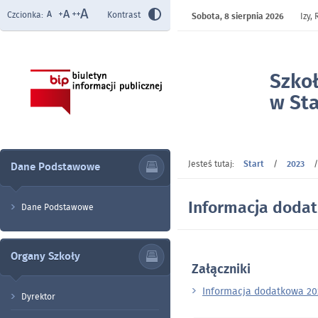
Czcionka:
Kontrast
Sobota,
8 sierpnia 2026
Izy,
Szko
w Sta
- In
Jesteś tutaj:
Start
/
2023
Dane Podstawowe
Informacja doda
Dane Podstawowe
Organy Szkoły
Załączniki
Informacja dodatkowa 20
Dyrektor