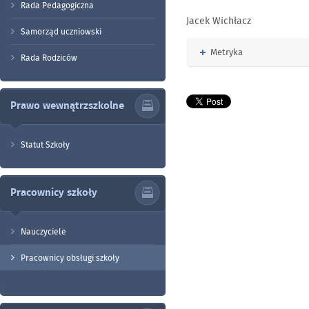
Rada Pedagogiczna
Jacek Wichłacz
Samorząd uczniowski
Rozwiń
Metryka
Rada Rodziców
Prawo wewnątrzszkolne
Statut Szkoły
Pracownicy szkoły
Nauczyciele
Pracownicy obsługi szkoły
1