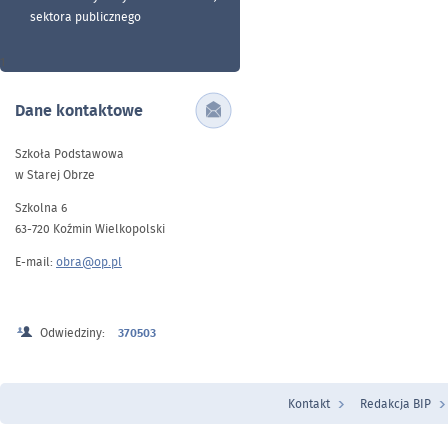
sektora publicznego
1
Dane kontaktowe
Szkoła Podstawowa
w Starej Obrze
Szkolna 6
63-720 Koźmin Wielkopolski
E-mail:
obra@op.pl
Odwiedziny:
370503
Kontakt
Redakcja BIP
Menu Stopka