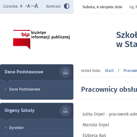
Czcionka:
Kontrast
Sobota,
8 sierpnia 2026
Izy,
Szko
w Sta
- Pra
Jesteś tutaj:
Start
/
Pracown
Dane Podstawowe
Pracownicy obsłu
Dane Podstawowe
Organy Szkoły
Julita Orpel - pracownik adm
Mariola Orpel
Dyrektor
Elżbieta Raś