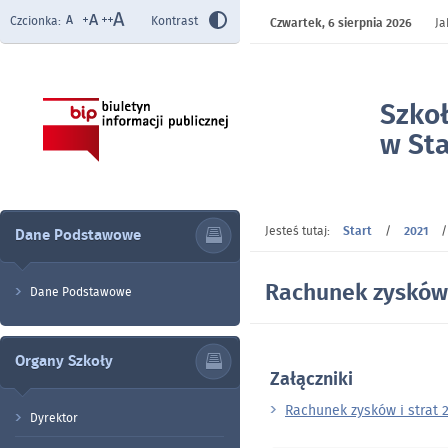
Czcionka:
Kontrast
Czwartek,
6 sierpnia 2026
Ja
Szko
w Sta
- Rac
Jesteś tutaj:
Start
/
2021
Dane Podstawowe
Rachunek zysków 
Dane Podstawowe
Organy Szkoły
Załączniki
Rachunek zysków i strat 
Dyrektor