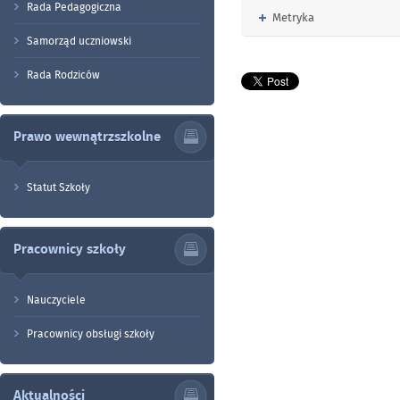
Rada Pedagogiczna
Rozwiń
Metryka
Samorząd uczniowski
Rada Rodziców
Prawo wewnątrzszkolne
Statut Szkoły
Pracownicy szkoły
Nauczyciele
Pracownicy obsługi szkoły
Aktualności