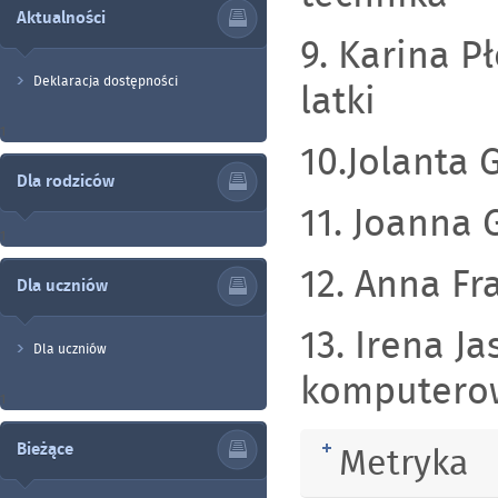
Aktualności
9. Karina P
Deklaracja dostępności
latki
1
10.Jolanta 
Dla rodziców
11. Joanna 
1
12. Anna Fr
Dla uczniów
13. Irena J
Dla uczniów
komputero
1
Metryka
Bieżące
Rozwiń