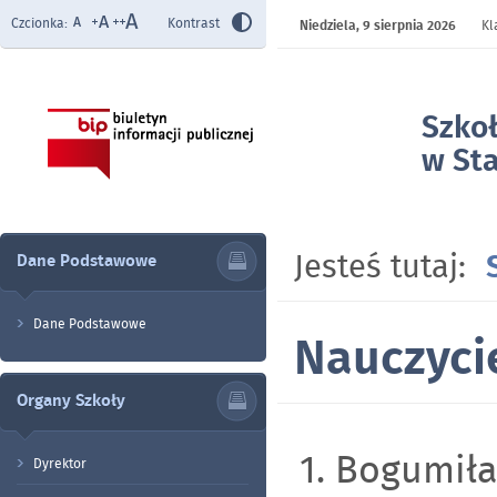
Czcionka:
Kontrast
Niedziela,
9 sierpnia 2026
Kl
Szko
w Sta
- Nau
Jesteś tutaj:
Dane Podstawowe
Dane Podstawowe
Nauczyci
Organy Szkoły
1. Bogumił
Dyrektor